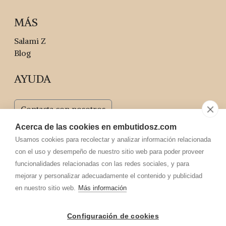
MÁS
Salami Z
Blog
AYUDA
Contacta con nosotros
Acerca de las cookies en embutidosz.com
Usamos cookies para recolectar y analizar información relacionada
con el uso y desempeño de nuestro sitio web para poder proveer
funcionalidades relacionadas con las redes sociales, y para
mejorar y personalizar adecuadamente el contenido y publicidad
C/ San José Obrero, 6
en nuestro sitio web.
Más información
42300 El Burgo de Osma, Soria
Configuración de cookies