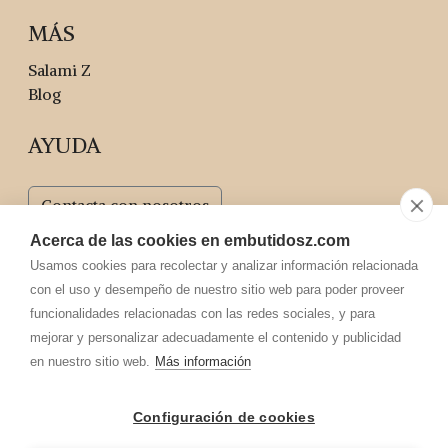
MÁS
Salami Z
Blog
AYUDA
Contacta con nosotros
Acerca de las cookies en embutidosz.com
Usamos cookies para recolectar y analizar información relacionada
con el uso y desempeño de nuestro sitio web para poder proveer
funcionalidades relacionadas con las redes sociales, y para
mejorar y personalizar adecuadamente el contenido y publicidad
C/ San José Obrero, 6
en nuestro sitio web.
Más información
42300 El Burgo de Osma, Soria
Configuración de cookies